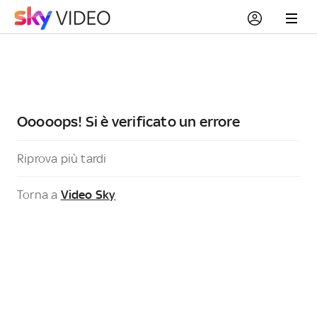
Ooooops! Si è verificato un errore
Riprova più tardi
Torna a
Video Sky