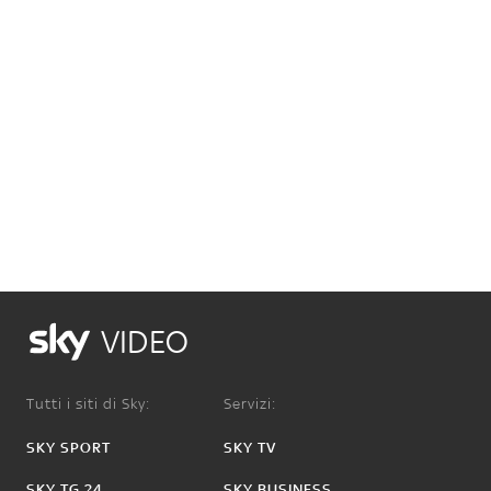
VIDEO
Tutti i siti di Sky:
Servizi:
SKY SPORT
SKY TV
SKY TG 24
SKY BUSINESS