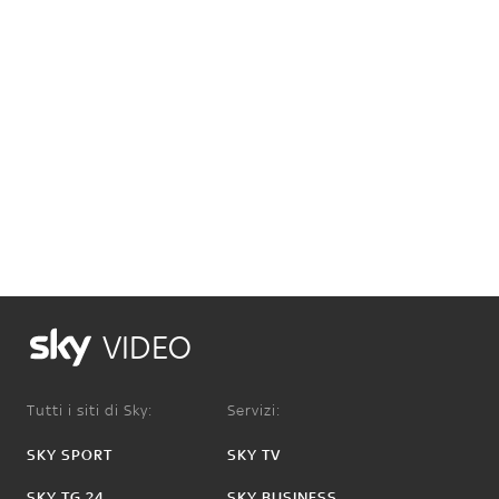
VIDEO
Tutti i siti di Sky:
Servizi:
SKY SPORT
SKY TV
SKY TG 24
SKY BUSINESS