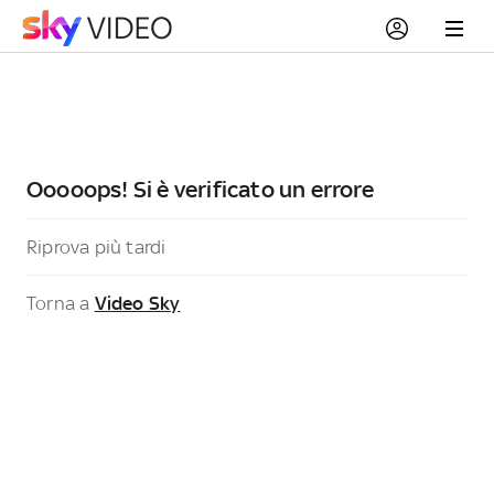
Ooooops! Si è verificato un errore
Riprova più tardi
Torna a
Video Sky