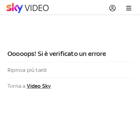
Ooooops! Si è verificato un errore
Riprova più tardi
Torna a
Video Sky