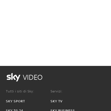
VIDEO
Tutti i siti di Sky:
Servizi:
SKY SPORT
SKY TV
SKY TG 24
SKY BUSINESS