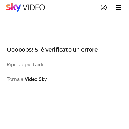
Ooooops! Si è verificato un errore
Riprova più tardi
Torna a
Video Sky