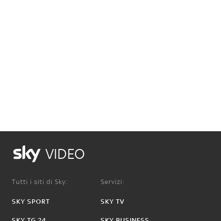
VIDEO
Tutti i siti di Sky:
Servizi:
SKY SPORT
SKY TV
SKY TG 24
SKY BUSINESS