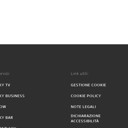
rvizi:
Link utili:
KY TV
GESTIONE COOKIE
KY BUSINESS
COOKIE POLICY
OW
NOTE LEGALI
DICHIARAZIONE
KY BAR
ACCESSIBILITÀ