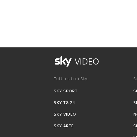
VIDEO
Tutti i siti di Sky:
Se
SKY SPORT
S
SKY TG 24
S
SKY VIDEO
N
SKY ARTE
S