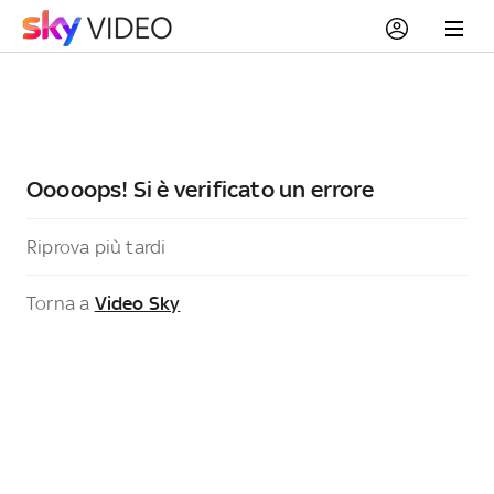
Ooooops! Si è verificato un errore
Riprova più tardi
Torna a
Video Sky