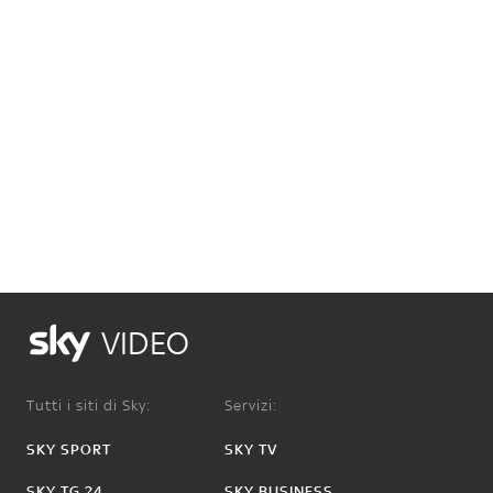
VIDEO
Tutti i siti di Sky:
Servizi:
SKY SPORT
SKY TV
SKY TG 24
SKY BUSINESS