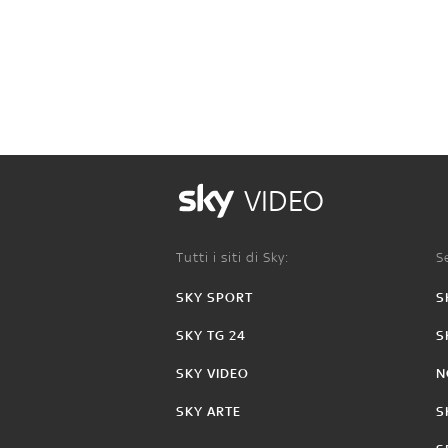
VIDEO
Tutti i siti di Sky:
Se
SKY SPORT
S
SKY TG 24
S
SKY VIDEO
N
SKY ARTE
S