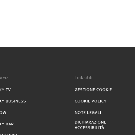
rvizi:
Link utili:
KY TV
GESTIONE COOKIE
KY BUSINESS
COOKIE POLICY
OW
NOTE LEGALI
DICHIARAZIONE
KY BAR
ACCESSIBILITÀ