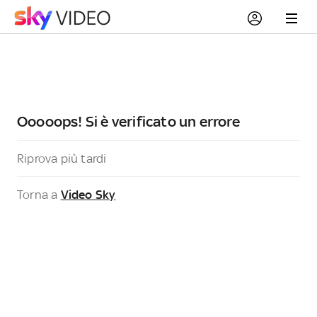
Ooooops! Si è verificato un errore
Riprova più tardi
Torna a
Video Sky