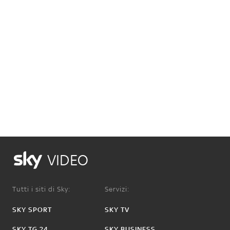
VIDEO
Tutti i siti di Sky:
Servizi:
SKY SPORT
SKY TV
SKY TG 24
SKY BUSINESS