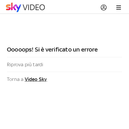
Ooooops! Si è verificato un errore
Riprova più tardi
Torna a
Video Sky