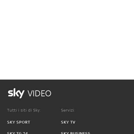
VIDEO
Tutti i siti di Sky:
Servizi:
SKY SPORT
SKY TV
SKY TG 24
SKY BUSINESS