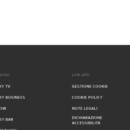
rvizi:
Link utili:
KY TV
GESTIONE COOKIE
KY BUSINESS
COOKIE POLICY
OW
NOTE LEGALI
DICHIARAZIONE
KY BAR
ACCESSIBILITÀ