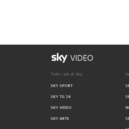
VIDEO
Tutti i siti di Sky:
Se
SKY SPORT
S
SKY TG 24
S
SKY VIDEO
N
SKY ARTE
S