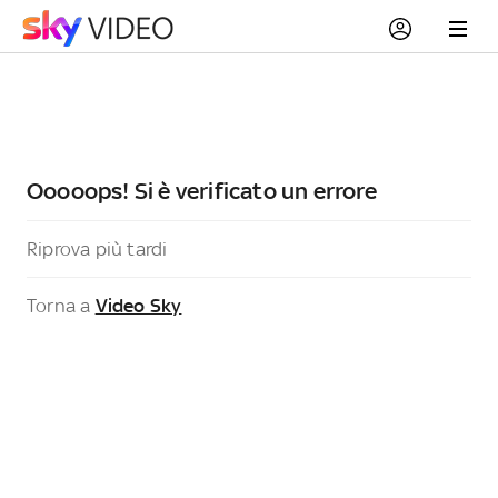
Ooooops! Si è verificato un errore
Riprova più tardi
Torna a
Video Sky