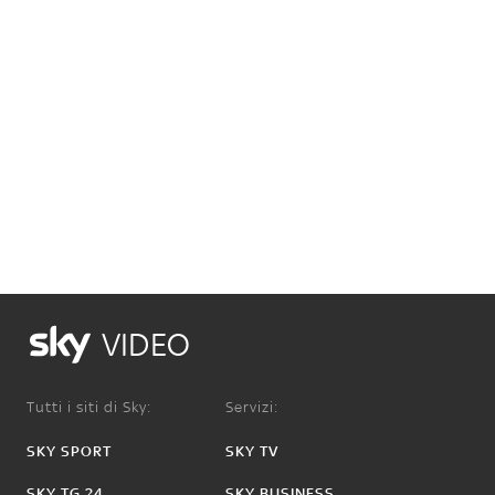
VIDEO
Tutti i siti di Sky:
Servizi:
SKY SPORT
SKY TV
SKY TG 24
SKY BUSINESS