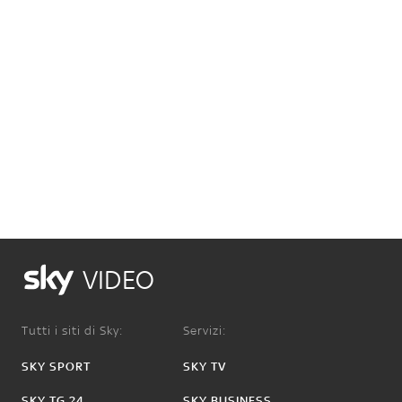
VIDEO
Tutti i siti di Sky:
Servizi:
SKY SPORT
SKY TV
SKY TG 24
SKY BUSINESS