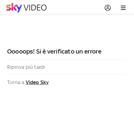
Ooooops! Si è verificato un errore
Riprova più tardi
Torna a
Video Sky