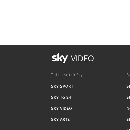
VIDEO
Tutti i siti di Sky:
Se
SKY SPORT
S
SKY TG 24
S
SKY VIDEO
N
SKY ARTE
S