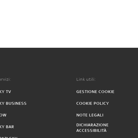
rvizi:
Link utili:
KY TV
GESTIONE COOKIE
KY BUSINESS
COOKIE POLICY
OW
NOTE LEGALI
DICHIARAZIONE
KY BAR
ACCESSIBILITÀ