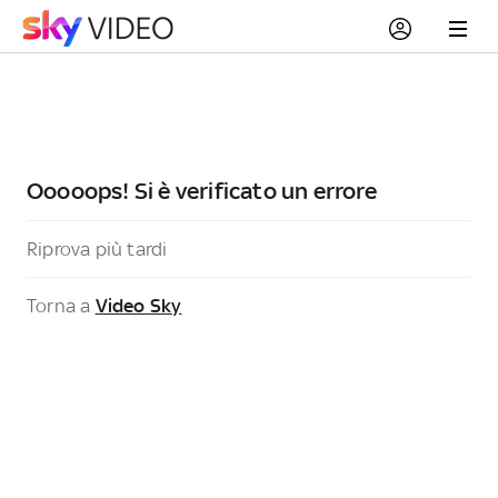
Ooooops! Si è verificato un errore
Riprova più tardi
Torna a
Video Sky