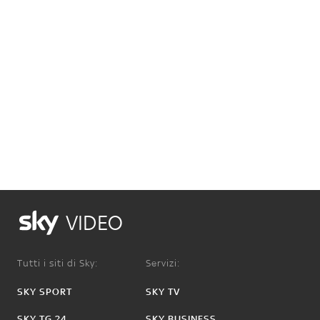
VIDEO
Tutti i siti di Sky:
Servizi:
SKY SPORT
SKY TV
SKY TG 24
SKY BUSINESS