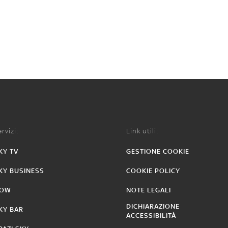
rvizi:
Link utili:
KY TV
GESTIONE COOKIE
KY BUSINESS
COOKIE POLICY
OW
NOTE LEGALI
DICHIARAZIONE
KY BAR
ACCESSIBILITÀ