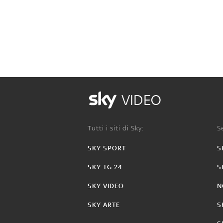
VIDEO
Tutti i siti di Sky:
Se
SKY SPORT
S
SKY TG 24
S
SKY VIDEO
N
SKY ARTE
S