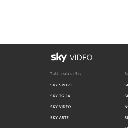
VIDEO
Tutti i siti di Sky:
Se
SKY SPORT
S
SKY TG 24
S
SKY VIDEO
N
SKY ARTE
S