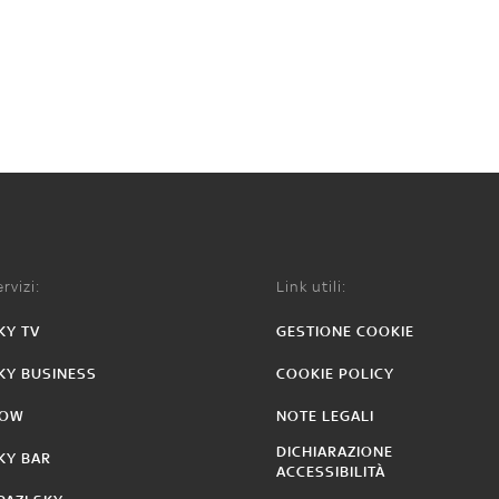
rvizi:
Link utili:
KY TV
GESTIONE COOKIE
KY BUSINESS
COOKIE POLICY
OW
NOTE LEGALI
DICHIARAZIONE
KY BAR
ACCESSIBILITÀ