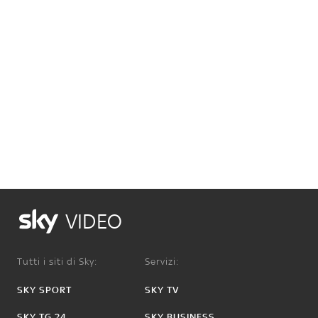
VIDEO
Tutti i siti di Sky:
Servizi:
SKY SPORT
SKY TV
SKY TG 24
SKY BUSINESS