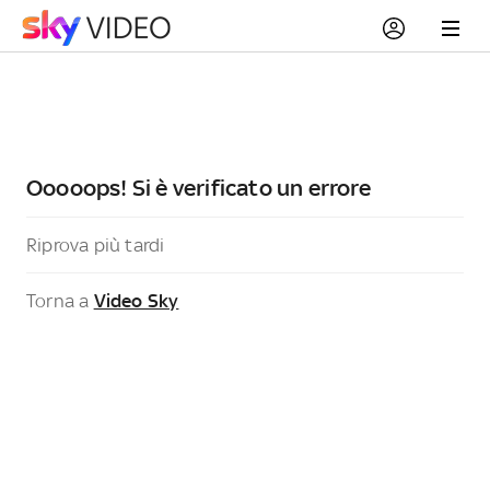
Ooooops! Si è verificato un errore
Riprova più tardi
Torna a
Video Sky