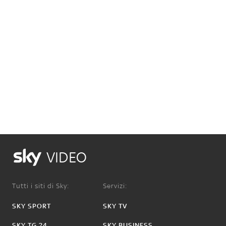
VIDEO
Tutti i siti di Sky:
Servizi:
SKY SPORT
SKY TV
SKY TG 24
SKY BUSINESS