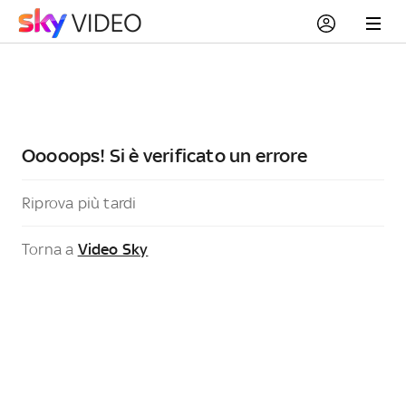
Ooooops! Si è verificato un errore
Riprova più tardi
Torna a
Video Sky