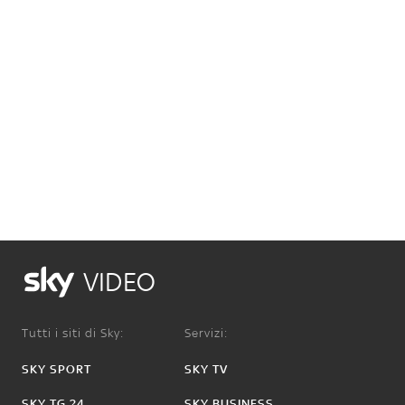
VIDEO
Tutti i siti di Sky:
Servizi:
SKY SPORT
SKY TV
SKY TG 24
SKY BUSINESS