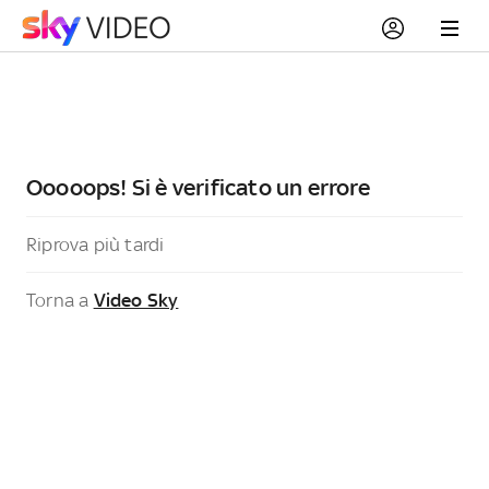
Ooooops! Si è verificato un errore
Riprova più tardi
Torna a
Video Sky