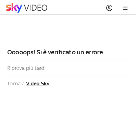
Ooooops! Si è verificato un errore
Riprova più tardi
Torna a
Video Sky