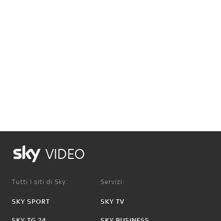
VIDEO
Tutti i siti di Sky:
Servizi:
SKY SPORT
SKY TV
SKY TG 24
SKY BUSINESS