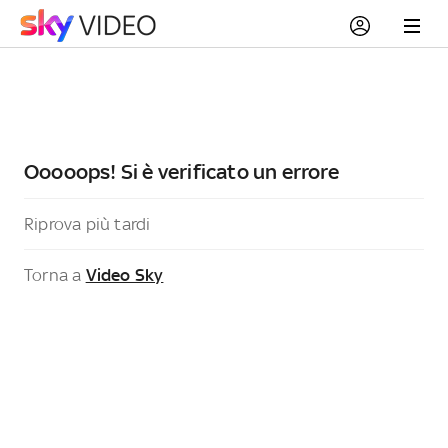
Ooooops! Si è verificato un errore
Riprova più tardi
Torna a
Video Sky