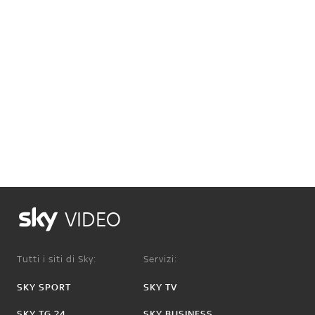
VIDEO
Tutti i siti di Sky:
Servizi:
SKY SPORT
SKY TV
SKY TG 24
SKY BUSINESS