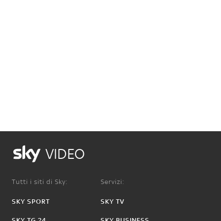
VIDEO
Tutti i siti di Sky:
Servizi:
SKY SPORT
SKY TV
SKY TG 24
SKY BUSINESS