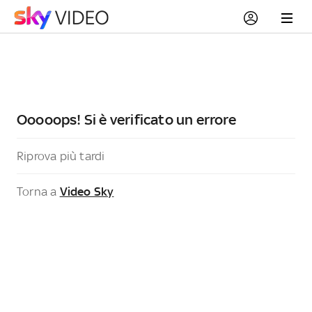
Ooooops! Si è verificato un errore
Riprova più tardi
Torna a
Video Sky