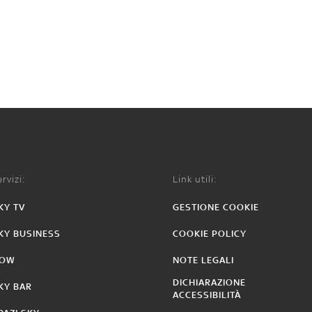
rvizi:
Link utili:
KY TV
GESTIONE COOKIE
KY BUSINESS
COOKIE POLICY
OW
NOTE LEGALI
DICHIARAZIONE
KY BAR
ACCESSIBILITÀ