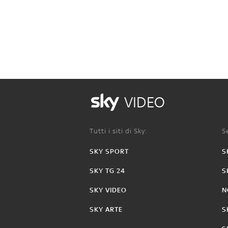
VIDEO
Tutti i siti di Sky:
Se
SKY SPORT
S
SKY TG 24
S
SKY VIDEO
N
SKY ARTE
S