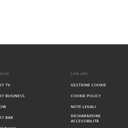
rvizi:
Link utili:
KY TV
GESTIONE COOKIE
KY BUSINESS
COOKIE POLICY
OW
NOTE LEGALI
DICHIARAZIONE
KY BAR
ACCESSIBILITÀ