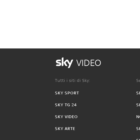
VIDEO
Tutti i siti di Sky:
Se
SKY SPORT
S
SKY TG 24
S
SKY VIDEO
N
SKY ARTE
S