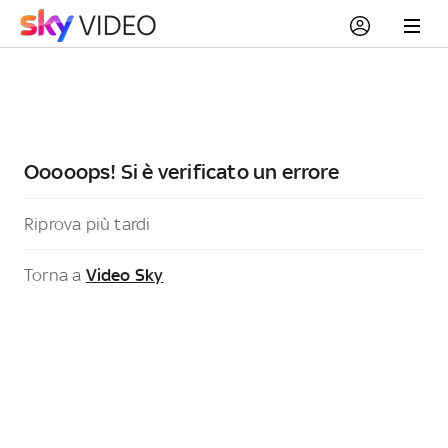
Ooooops! Si è verificato un errore
Riprova più tardi
Torna a
Video Sky