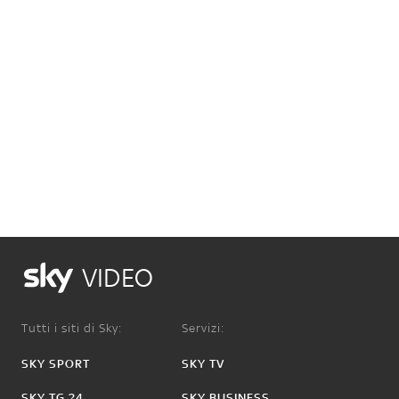
VIDEO
Tutti i siti di Sky:
Servizi:
SKY SPORT
SKY TV
SKY TG 24
SKY BUSINESS