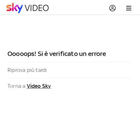
Ooooops! Si è verificato un errore
Riprova più tardi
Torna a
Video Sky