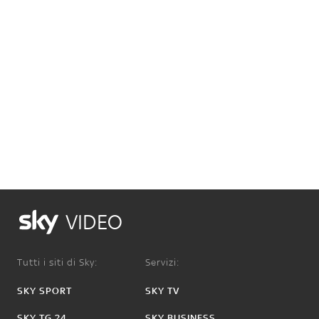
VIDEO
Tutti i siti di Sky:
Servizi:
SKY SPORT
SKY TV
SKY TG 24
SKY BUSINESS