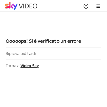
Ooooops! Si è verificato un errore
Riprova più tardi
Torna a
Video Sky