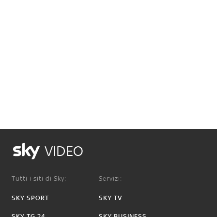
VIDEO
Tutti i siti di Sky:
Servizi:
SKY SPORT
SKY TV
SKY TG 24
SKY BUSINESS