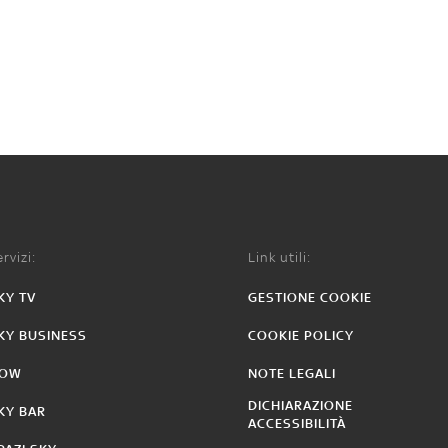
rvizi:
Link utili:
KY TV
GESTIONE COOKIE
KY BUSINESS
COOKIE POLICY
OW
NOTE LEGALI
DICHIARAZIONE
KY BAR
ACCESSIBILITÀ