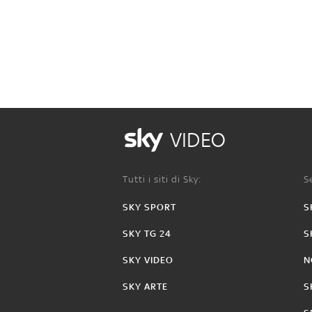
VIDEO
Tutti i siti di Sky:
Se
SKY SPORT
S
SKY TG 24
S
SKY VIDEO
N
SKY ARTE
S