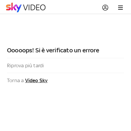
Ooooops! Si è verificato un errore
Riprova più tardi
Torna a
Video Sky