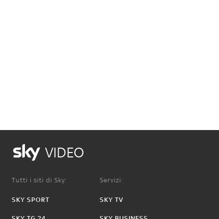
VIDEO
Tutti i siti di Sky:
Servizi:
SKY SPORT
SKY TV
SKY TG 24
SKY BUSINESS