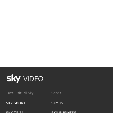
VIDEO
Tutti i siti di Sky:
Servizi:
SKY SPORT
SKY TV
SKY TG 24
SKY BUSINESS