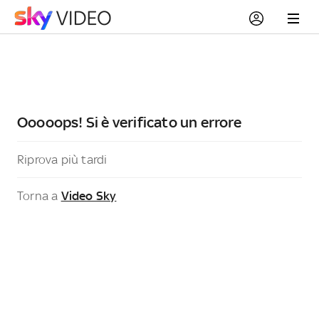
Ooooops! Si è verificato un errore
Riprova più tardi
Torna a
Video Sky