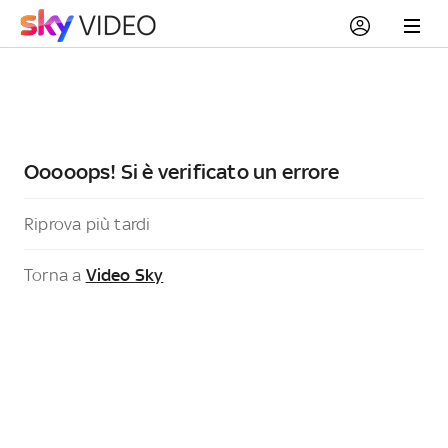
Ooooops! Si è verificato un errore
Riprova più tardi
Torna a
Video Sky