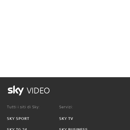
VIDEO
Tutti i siti di Sky:
Servizi:
SKY SPORT
SKY TV
SKY TG 24
SKY BUSINESS