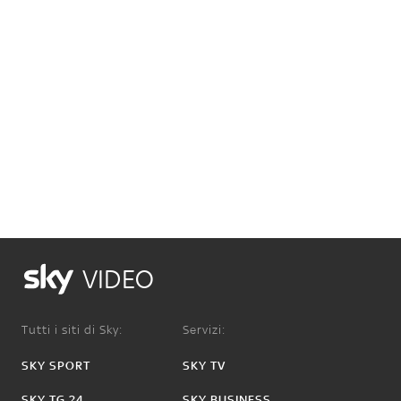
VIDEO
Tutti i siti di Sky:
Servizi:
SKY SPORT
SKY TV
SKY TG 24
SKY BUSINESS