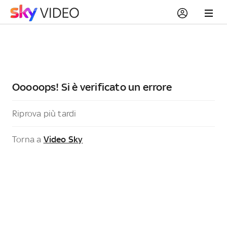
Ooooops! Si è verificato un errore
Riprova più tardi
Torna a
Video Sky