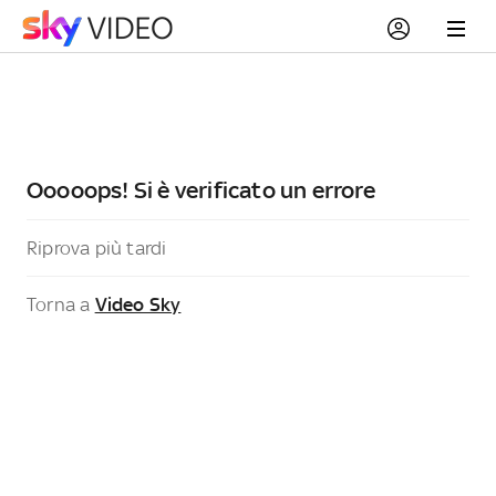
Ooooops! Si è verificato un errore
Riprova più tardi
Torna a
Video Sky