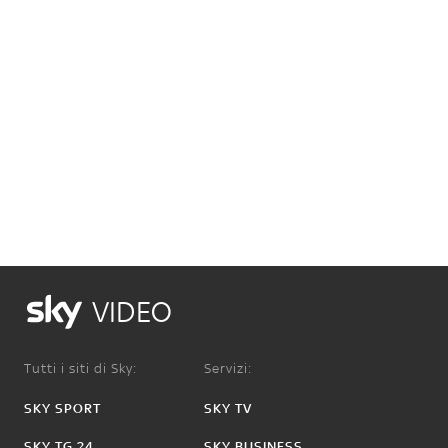
VIDEO
Tutti i siti di Sky:
Servizi:
SKY SPORT
SKY TV
SKY TG 24
SKY BUSINESS