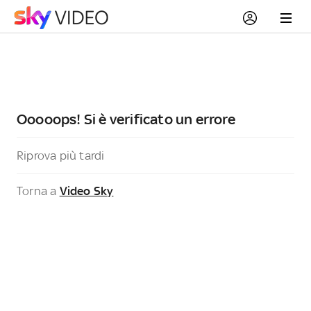
Ooooops! Si è verificato un errore
Riprova più tardi
Torna a
Video Sky