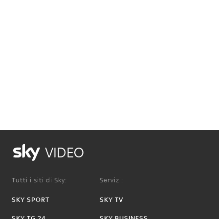
VIDEO
Tutti i siti di Sky:
Servizi:
SKY SPORT
SKY TV
SKY TG 24
SKY BUSINESS