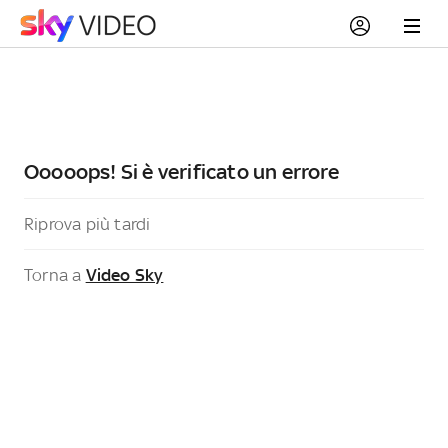
Ooooops! Si è verificato un errore
Riprova più tardi
Torna a
Video Sky