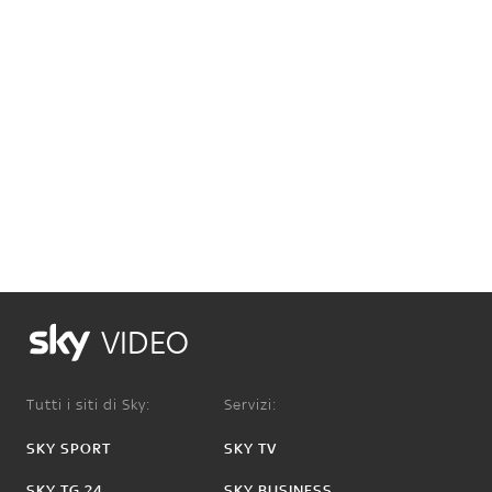
VIDEO
Tutti i siti di Sky:
Servizi:
SKY SPORT
SKY TV
SKY TG 24
SKY BUSINESS