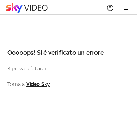
Ooooops! Si è verificato un errore
Riprova più tardi
Torna a
Video Sky