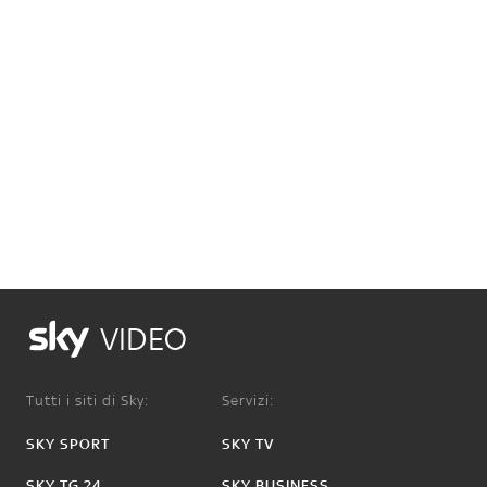
VIDEO
Tutti i siti di Sky:
Servizi:
SKY SPORT
SKY TV
SKY TG 24
SKY BUSINESS