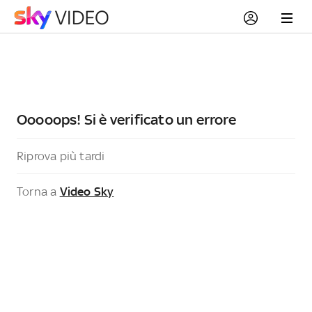
Ooooops! Si è verificato un errore
Riprova più tardi
Torna a
Video Sky