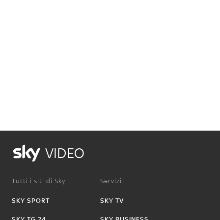
VIDEO
Tutti i siti di Sky:
Servizi:
SKY SPORT
SKY TV
SKY TG 24
SKY BUSINESS