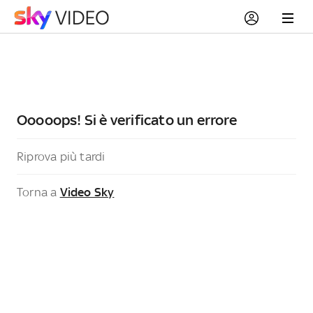
Ooooops! Si è verificato un errore
Riprova più tardi
Torna a
Video Sky