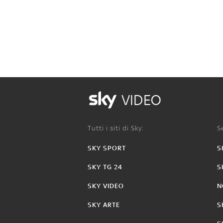
VIDEO
Tutti i siti di Sky:
Se
SKY SPORT
S
SKY TG 24
S
SKY VIDEO
N
SKY ARTE
S