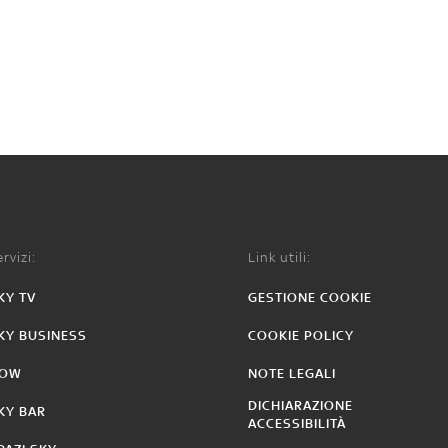
rvizi:
Link utili:
KY TV
GESTIONE COOKIE
KY BUSINESS
COOKIE POLICY
OW
NOTE LEGALI
DICHIARAZIONE
KY BAR
ACCESSIBILITÀ