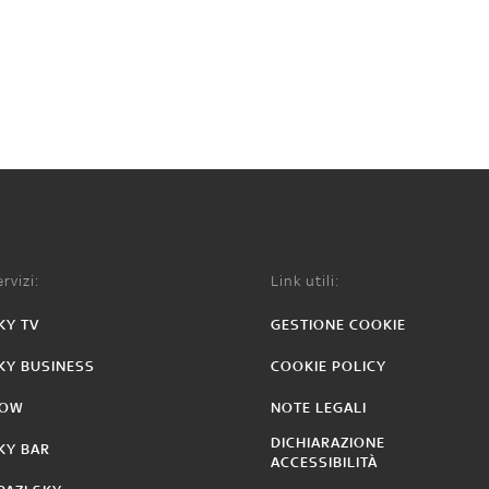
rvizi:
Link utili:
KY TV
GESTIONE COOKIE
KY BUSINESS
COOKIE POLICY
OW
NOTE LEGALI
DICHIARAZIONE
KY BAR
ACCESSIBILITÀ