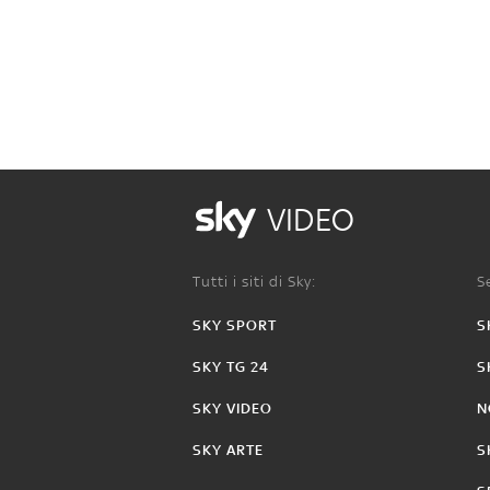
VIDEO
Tutti i siti di Sky:
Se
SKY SPORT
S
SKY TG 24
S
SKY VIDEO
N
SKY ARTE
S