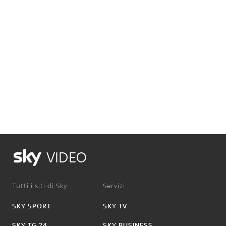
VIDEO
Tutti i siti di Sky:
Servizi:
SKY SPORT
SKY TV
SKY TG 24
SKY BUSINESS