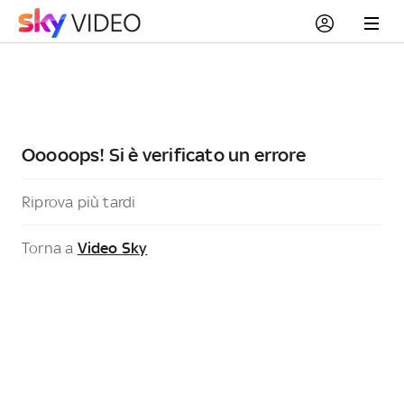
Ooooops! Si è verificato un errore
Riprova più tardi
Torna a
Video Sky