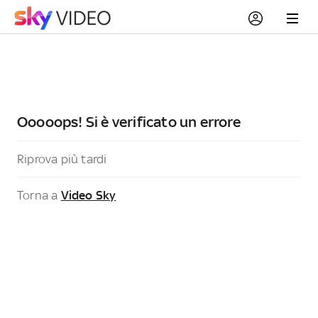
Ooooops! Si è verificato un errore
Riprova più tardi
Torna a
Video Sky