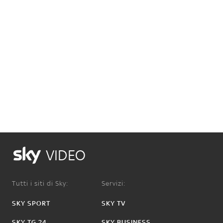
VIDEO
Tutti i siti di Sky:
Servizi:
SKY SPORT
SKY TV
SKY TG 24
SKY BUSINESS