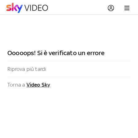
Ooooops! Si è verificato un errore
Riprova più tardi
Torna a
Video Sky