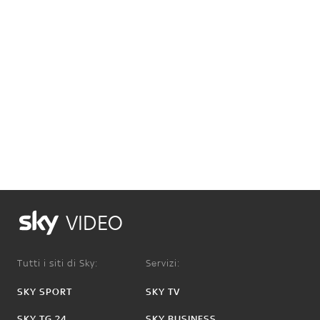
VIDEO
Tutti i siti di Sky:
Servizi:
SKY SPORT
SKY TV
SKY TG 24
SKY BUSINESS