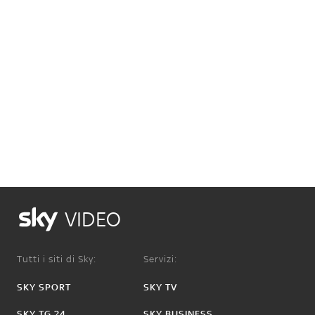
VIDEO
Tutti i siti di Sky:
Servizi:
SKY SPORT
SKY TV
SKY TG 24
SKY BUSINESS