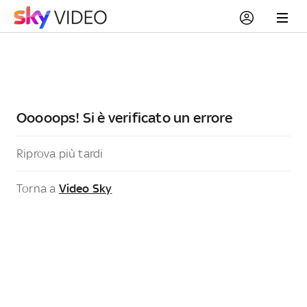
Ooooops! Si è verificato un errore
Riprova più tardi
Torna a
Video Sky