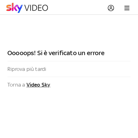
Ooooops! Si è verificato un errore
Riprova più tardi
Torna a
Video Sky