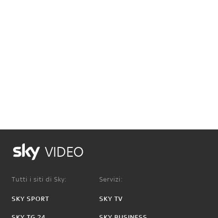
VIDEO
Tutti i siti di Sky:
Servizi:
SKY SPORT
SKY TV
SKY TG 24
SKY BUSINESS