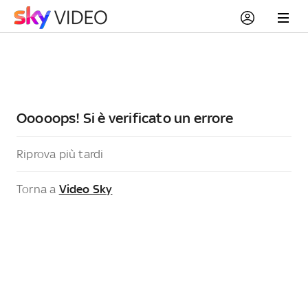
Ooooops! Si è verificato un errore
Riprova più tardi
Torna a
Video Sky