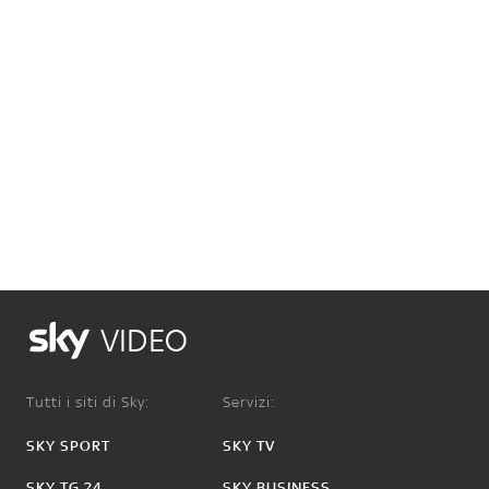
VIDEO
Tutti i siti di Sky:
Servizi:
SKY SPORT
SKY TV
SKY TG 24
SKY BUSINESS