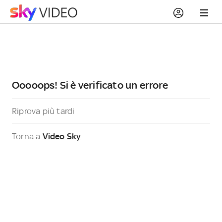
Ooooops! Si è verificato un errore
Riprova più tardi
Torna a
Video Sky