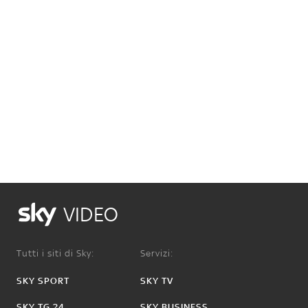
VIDEO
Tutti i siti di Sky:
Servizi:
SKY SPORT
SKY TV
SKY TG 24
SKY BUSINESS