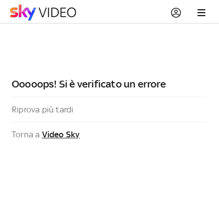
Ooooops! Si è verificato un errore
Riprova più tardi
Torna a
Video Sky