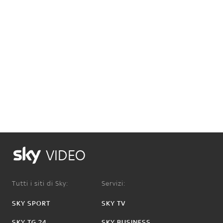
VIDEO
Tutti i siti di Sky:
Servizi:
SKY SPORT
SKY TV
SKY TG 24
SKY BUSINESS