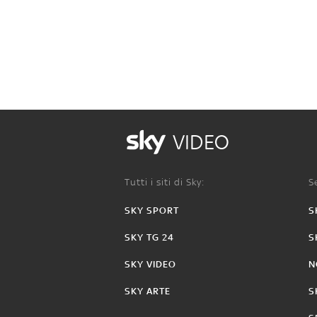
VIDEO
Tutti i siti di Sky:
Se
SKY SPORT
S
SKY TG 24
S
SKY VIDEO
N
SKY ARTE
S