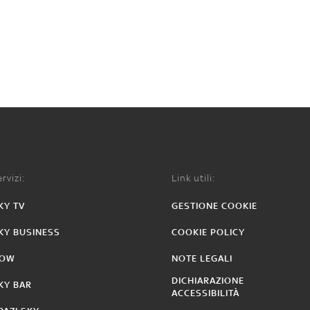
rvizi:
Link utili:
KY TV
GESTIONE COOKIE
KY BUSINESS
COOKIE POLICY
OW
NOTE LEGALI
DICHIARAZIONE
KY BAR
ACCESSIBILITÀ