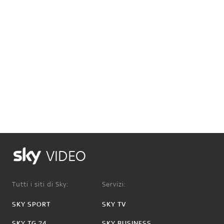
VIDEO
Tutti i siti di Sky:
Servizi:
SKY SPORT
SKY TV
SKY TG 24
SKY BUSINESS