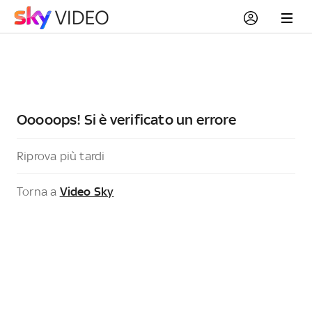
Ooooops! Si è verificato un errore
Riprova più tardi
Torna a
Video Sky